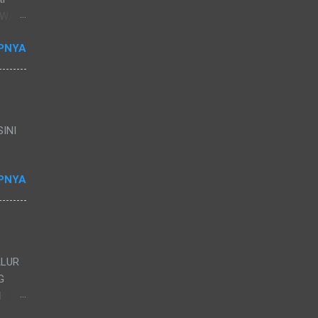
k WA
nggal
PNYA
PPDB
APP
INI
PNYA
ALUR
G
I
EMPAT