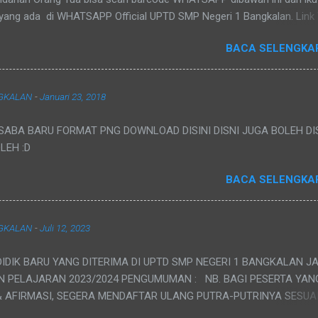
 yang ada di WHATSAPP Official UPTD SMP Negeri 1 Bangkalan. Lin
 UPTD SMP Negeri 1 Bangkalan Pengumuman Baru bisa dilihat Pada Ta
BACA SELENGKA
024, Pukul 10.00. Dengan cara ketik "SPENSABA" Penambahan Pagu 
11 Rombel Persyaratan dan Jadwal Ulang juga bisa dilihat di WHATS
 UPTD SMP Negeri 1 Bangkalan.
NGKALAN
-
Januari 23, 2018
ABA BARU FORMAT PNG DOWNLOAD DISINI DISNI JUGA BOLEH DIS
LEH :D
BACA SELENGKA
NGKALAN
-
Juli 12, 2023
DIK BARU YANG DITERIMA DI UPTD SMP NEGERI 1 BANGKALAN J
N PELAJARAN 2023/2024 PENGUMUMAN : NB. BAGI PESERTA YAN
& AFIRMASI, SEGERA MENDAFTAR ULANG PUTRA-PUTRINYA SESUA
UDAH TERCANTUM DIBAWAH. PUKUL : 07.30 - 12.00 wib T