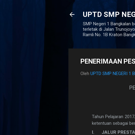
UPTD SMP NEG
SMP Negeri 1 Bangkalan be
terletak di Jalan Trunojo
Ramli No. 1B Kraton Bang
PENERIMAAN PESE
Oleh
UPTD SMP NEGERI 1
PE
Tahun Pelajaran 201
7
ketentuan sebagai beri
I.
JALUR PREST