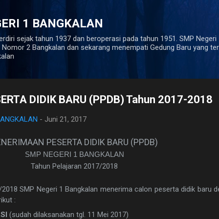
Langsung ke konten utama
ERI 1 BANGKALAN
rdiri sejak tahun 1937 dan beroperasi pada tahun 1951. SMP Negeri
yo Nomor 2 Bangkalan dan sekarang menempati Gedung Baru yang terl
kalan
RTA DIDIK BARU (PPDB) Tahun 2017-2018
 BANGKALAN
-
Juni 21, 2017
NERIMAAN PESERTA DIDIK BARU (PPDB)
SMP NEGERI 1 BANGKALAN
Tahun Pelajaran 2017/2018
/201
8
SMP Negeri 1 Bangkalan menerima calon
peserta didik
baru d
kut :
ASI
(sudah dilaksanakan tgl. 11 Mei 2017)