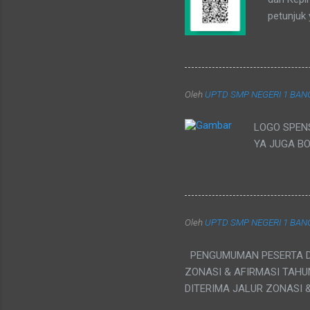
petunjuk
Official
6 Juni 2
Menjadi 
Official
Oleh
UPTD SMP NEGERI 1 BA
LOGO SPENS
YA JUGA BO
Oleh
UPTD SMP NEGERI 1 BA
PENGUMUMAN PESERTA DI
ZONASI & AFIRMASI TAHU
DITERIMA JALUR ZONASI 
DENGAN JADWAL YANG S