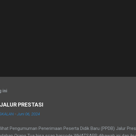
 ini
JALUR PRESTASI
NGKALAN
-
Juni 06, 2024
lihat Pengumuman Penerimaan Peserta Didik Baru (PPDB) Jalur Pres
ndahan Orang Tua bisa scan barcode WHATSAPP dibawah ini dan ikut