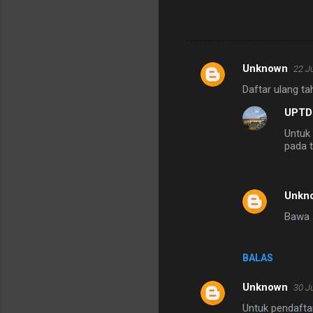
Unknown
22 J
K
Daftar ulang ta
o
UPTD
m
Untuk
e
pada t
n
t
a
Unkn
r
Bawa 
BALAS
Unknown
30 J
Untuk pendafta