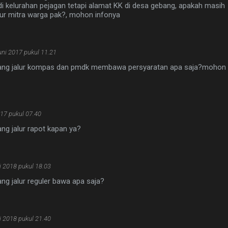
i kelurahan pejagan tetapi alamat KK di desa gebang, apakah masih
alur mitra warga pak?, mohon infonya
uni 2017 pukul 11.21
ulang jalur kompas dan pmdk membawa persyaratan apa saja?mohon
017 pukul 07.40
ang jalur rapot kapan ya?
i 2018 pukul 18.03
ang jalur reguler bawa apa saja?
i 2018 pukul 21.40