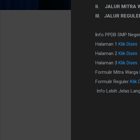
II.
JALUR MITRA
III.
JALUR REGULE
I
nfo PPDB SMP Negeri
Halaman 1
Klik Disini
Halaman 2
Klik Disini
Halaman 3
Klik Disini
Formulir Mitra Warga
Formulir Reguler
Klik 
Info Lebih Jelas La