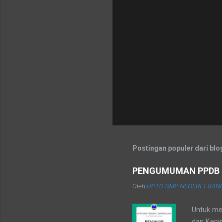
i
n
g
K
o
m
e
n
t
a
r
Postingan populer dari blog
PENGUMUMAN PPDB 
Oleh
UPTD SMP NEGERI 1 BA
Untuk me
dan Kepi